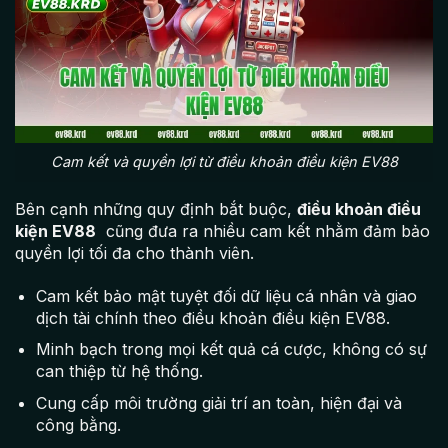
Cam kết và quyền lợi từ điều khoản điều kiện EV88
Bên cạnh những quy định bắt buộc,
điều khoản điều
kiện EV88
cũng đưa ra nhiều cam kết nhằm đảm bảo
quyền lợi tối đa cho thành viên.
Cam kết bảo mật tuyệt đối dữ liệu cá nhân và giao
dịch tài chính theo điều khoản điều kiện EV88.
Minh bạch trong mọi kết quả cá cược, không có sự
can thiệp từ hệ thống.
Cung cấp môi trường giải trí an toàn, hiện đại và
công bằng.