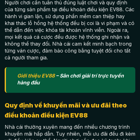
Người chơi cần tuân thủ đúng luật chơi và quy định
của từng sản phẩm tại điều khoản điều kiện EV88. Các
hành vi gian lận, sử dụng phần mềm can thiệp hay
khai thác lỗ hổng hệ thống đều bị coi là vi phạm và có
thể dẫn đến việc khóa tài khoản vĩnh viễn. Ngoài ra,
mọi kết quả cá cược đều được hệ thống ghi nhận và
không thể thay đổi. Nhà cái cam kết minh bạch trong
từng ván cược, đảm bảo công bằng tuyệt đối cho tất
cả người tham gia.
Giới thiệu EV88
– Sân chơi giải trí trực tuyến
hàng đầu
Quy định về khuyến mãi và ưu đãi theo
điều khoản điều kiện EV88
Nhà cái thường xuyên mang đến nhiều chương trình
khuyến mãi hấp dẫn. Tuy nhiên, mỗi ưu đãi đều đi kèm