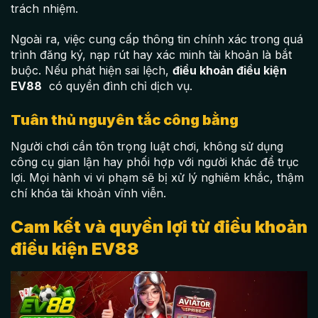
trách nhiệm.
Ngoài ra, việc cung cấp thông tin chính xác trong quá
trình đăng ký, nạp rút hay xác minh tài khoản là bắt
buộc. Nếu phát hiện sai lệch,
điều khoản điều kiện
EV88
có quyền đình chỉ dịch vụ.
Tuân thủ nguyên tắc công bằng
Người chơi cần tôn trọng luật chơi, không sử dụng
công cụ gian lận hay phối hợp với người khác để trục
lợi. Mọi hành vi vi phạm sẽ bị xử lý nghiêm khắc, thậm
chí khóa tài khoản vĩnh viễn.
Cam kết và quyền lợi từ điều khoản
điều kiện EV88