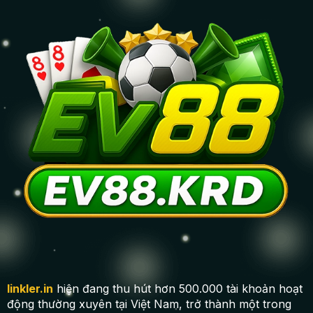
linkler.in
hiện đang thu hút hơn 500.000 tài khoản hoạt
động thường xuyên tại Việt Nam, trở thành một trong