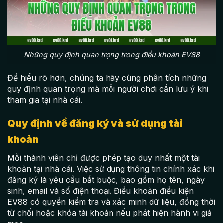
Những quy định quan trọng trong điều khoản EV88
Để hiểu rõ hơn, chúng ta hãy cùng phân tích những
quy định quan trọng mà mỗi người chơi cần lưu ý khi
tham gia tại nhà cái.
Quy định về đăng ký và sử dụng tài
khoản
Mỗi thành viên chỉ được phép tạo duy nhất một tài
khoản tại nhà cái. Việc sử dụng thông tin chính xác khi
đăng ký là yêu cầu bắt buộc, bao gồm họ tên, ngày
sinh, email và số điện thoại. Điều khoản điều kiện
EV88 có quyền kiểm tra và xác minh dữ liệu, đồng thời
từ chối hoặc khóa tài khoản nếu phát hiện hành vi giả