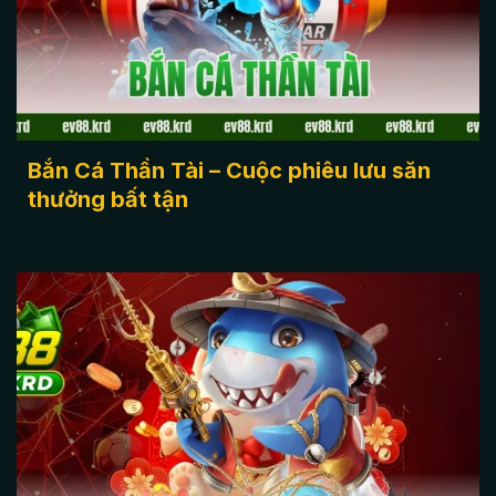
Bắn Cá Thần Tài
Bắn Cá Thần Tài – Cuộc phiêu lưu săn
thưởng bất tận