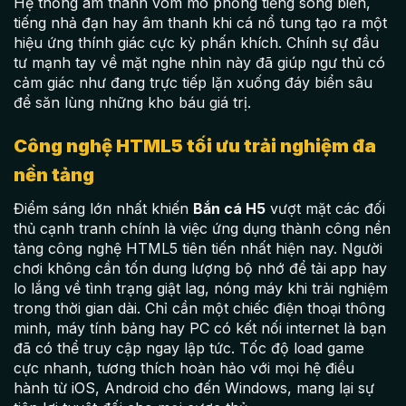
Hệ thống âm thanh vòm mô phỏng tiếng sóng biển,
tiếng nhả đạn hay âm thanh khi cá nổ tung tạo ra một
hiệu ứng thính giác cực kỳ phấn khích. Chính sự đầu
tư mạnh tay về mặt nghe nhìn này đã giúp ngư thủ có
cảm giác như đang trực tiếp lặn xuống đáy biển sâu
để săn lùng những kho báu giá trị.
Công nghệ HTML5 tối ưu trải nghiệm đa
nền tảng
Điểm sáng lớn nhất khiến
Bắn cá H5
vượt mặt các đối
thủ cạnh tranh chính là việc ứng dụng thành công nền
tảng công nghệ HTML5 tiên tiến nhất hiện nay. Người
chơi không cần tốn dung lượng bộ nhớ để tải app hay
lo lắng về tình trạng giật lag, nóng máy khi trải nghiệm
trong thời gian dài. Chỉ cần một chiếc điện thoại thông
minh, máy tính bảng hay PC có kết nối internet là bạn
đã có thể truy cập ngay lập tức. Tốc độ load game
cực nhanh, tương thích hoàn hảo với mọi hệ điều
hành từ iOS, Android cho đến Windows, mang lại sự