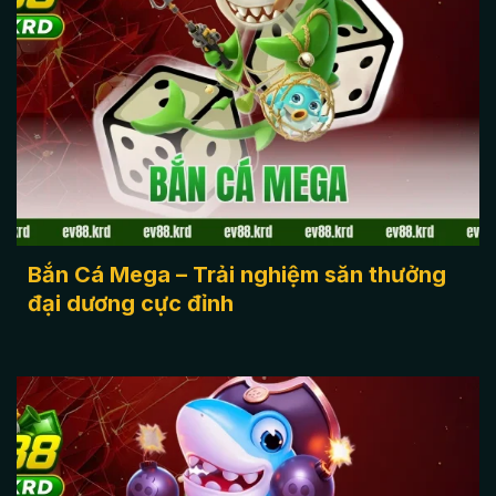
Bắn Cá Mega
Bắn Cá Mega – Trải nghiệm săn thưởng
đại dương cực đỉnh