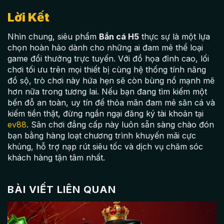
Lời Kết
Nhìn chung, siêu phẩm
Bắn cá H5
thực sự là một lựa
chọn hoàn hảo dành cho những ai đam mê thể loại
game đổi thưởng trực tuyến. Với đồ họa đỉnh cao, lối
chơi tối ưu trên mọi thiết bị cùng hệ thống tính năng
đồ sộ, trò chơi này hứa hẹn sẽ còn bùng nổ mạnh mẽ
hơn nữa trong tương lai. Nếu bạn đang tìm kiếm một
bến đỗ an toàn, uy tín để thỏa mãn đam mê săn cá và
kiếm tiền thật, đừng ngần ngại đăng ký tài khoản tại
ev88
. Sân chơi đẳng cấp này luôn sẵn sàng chào đón
bạn bằng hàng loạt chương trình khuyến mãi cực
khủng, hỗ trợ nạp rút siêu tốc và dịch vụ chăm sóc
khách hàng tận tâm nhất.
BÀI VIẾT LIÊN QUAN