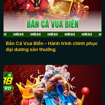
Bắn Cá Vua Biển
Bắn Cá Vua Biển – Hành trình chinh phục
đại dương săn thưởng