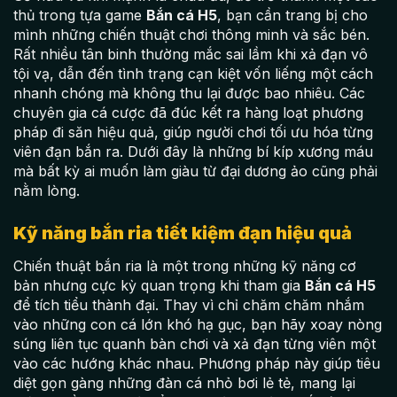
thủ trong tựa game
Bắn cá H5
, bạn cần trang bị cho
mình những chiến thuật chơi thông minh và sắc bén.
Rất nhiều tân binh thường mắc sai lầm khi xả đạn vô
tội vạ, dẫn đến tình trạng cạn kiệt vốn liếng một cách
nhanh chóng mà không thu lại được bao nhiêu. Các
chuyên gia cá cược đã đúc kết ra hàng loạt phương
pháp đi săn hiệu quả, giúp người chơi tối ưu hóa từng
viên đạn bắn ra. Dưới đây là những bí kíp xương máu
mà bất kỳ ai muốn làm giàu từ đại dương ảo cũng phải
nằm lòng.
Kỹ năng bắn ria tiết kiệm đạn hiệu quả
Chiến thuật bắn ria là một trong những kỹ năng cơ
bản nhưng cực kỳ quan trọng khi tham gia
Bắn cá H5
để tích tiểu thành đại. Thay vì chỉ chăm chăm nhắm
vào những con cá lớn khó hạ gục, bạn hãy xoay nòng
súng liên tục quanh bàn chơi và xả đạn từng viên một
vào các hướng khác nhau. Phương pháp này giúp tiêu
diệt gọn gàng những đàn cá nhỏ bơi lẻ tẻ, mang lại