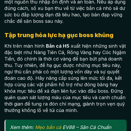
một nguồn thu nhập ổn định và an toàn. Nếu áp dụng
đúng cách, số xu bạn thu về từ việc bắn cá nhỏ sẽ dư
sức bù đắp lượng đạn đã tiêu hao, tạo bàn đạp vững
chắc để săn boss sau này.
Tập trung hỏa lực hạ gục boss khủng
Khi trên màn hình
Bắn cá H5
xuất hiện những sinh vật
đặc biệt như Nàng Tiên Cá, Rồng Vàng hay Cóc Ngậm
Tiền, đó chính là thời cơ vàng để bạn bứt phá doanh
thu. Tuy nhiên, để hạ gục được những mục tiêu này,
ngư thủ cần phải có một lượng vốn dày và sự quyết
đoán cao độ. Hãy nâng cấp súng lên mức tối đa, kết
hợp cùng các vật phẩm hỗ trợ như đóng băng hay
khóa mục tiêu để xả đạn liên tục vào đầu boss. Đừng
quên quan sát lượng máu của mục tiêu và canh chuẩn
thời gian để tung ra đòn chí mạng, giành trọn vẹn quỹ
thưởng khổng lồ về túi của mình.
Xem thêm:
Mẹo bắn cá
EV88 – Săn Cá Chuẩn