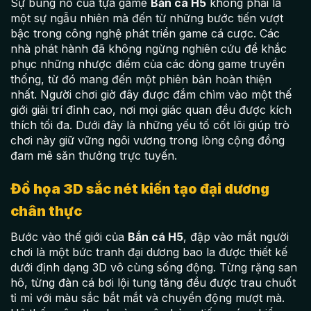
Sự bùng nổ của tựa game
Bắn cá H5
không phải là
một sự ngẫu nhiên mà đến từ những bước tiến vượt
bậc trong công nghệ phát triển game cá cược. Các
nhà phát hành đã không ngừng nghiên cứu để khắc
phục những nhược điểm của các dòng game truyền
thống, từ đó mang đến một phiên bản hoàn thiện
nhất. Người chơi giờ đây được đắm chìm vào một thế
giới giải trí đỉnh cao, nơi mọi giác quan đều được kích
thích tối đa. Dưới đây là những yếu tố cốt lõi giúp trò
chơi này giữ vững ngôi vương trong lòng cộng đồng
đam mê săn thưởng trực tuyến.
Đồ họa 3D sắc nét kiến tạo đại dương
chân thực
Bước vào thế giới của
Bắn cá H5
, đập vào mắt người
chơi là một bức tranh đại dương bao la được thiết kế
dưới định dạng 3D vô cùng sống động. Từng rặng san
hô, từng đàn cá bơi lội tung tăng đều được trau chuốt
tỉ mỉ với màu sắc bắt mắt và chuyển động mượt mà.