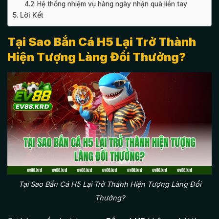
Hệ thống nhiệm vụ hàng ngày nhận quà liền tay
Lời Kết
Tại Sao Bắn Cá H5 Lại Trở Thành
Hiện Tượng Làng Đổi Thưởng?
Tại Sao Bắn Cá H5 Lại Trở Thành Hiện Tượng Làng Đổi
Thưởng?