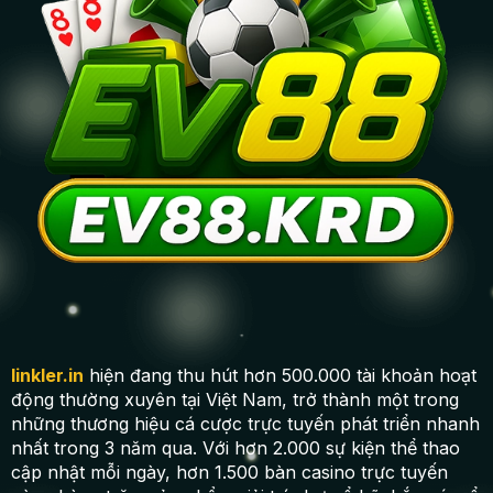
linkler.in
hiện đang thu hút hơn 500.000 tài khoản hoạt
động thường xuyên tại Việt Nam, trở thành một trong
những thương hiệu cá cược trực tuyến phát triển nhanh
nhất trong 3 năm qua. Với hơn 2.000 sự kiện thể thao
cập nhật mỗi ngày, hơn 1.500 bàn casino trực tuyến