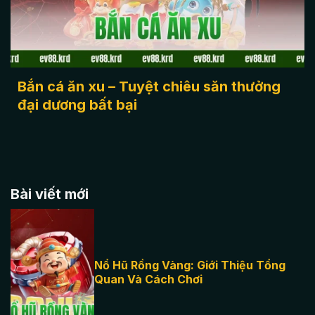
Bắn cá ăn xu
Bắn cá ăn xu – Tuyệt chiêu săn thưởng
đại dương bất bại
Bài viết mới
Nổ Hũ Rồng Vàng: Giới Thiệu Tổng
Quan Và Cách Chơi
nổ hũ rồng
vàng