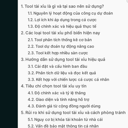
Tool tài xỉu là gì và tại sao nên sử dụng?
Nguyên lý hoạt động của công cụ dự đoán
Lợi ích khi áp dụng trong cá cược
Độ chính xác và hiệu quả thực tế
Các loại tool tài xỉu phổ biến hiện nay
Tool phân tích thống kê cơ bản
Tool dự đoán tự động nâng cao
Tool kết hợp nhiều sàn cược
Hướng dẫn sử dụng tool tài xỉu hiệu quả
Cài đặt và cấu hình ban đầu
Phân tích dữ liệu và đọc kết quả
Kết hợp với chiến lược cá cược cá nhân
Tiêu chí chọn tool tài xỉu uy tín
Độ chính xác và tỷ lệ thắng
Giao diện và tính năng hỗ trợ
Đánh giá từ cộng đồng người dùng
Rủi ro khi sử dụng tool tài xỉu và cách phòng tránh
Nguy cơ bị khóa tài khoản từ nhà cái
Vấn đề bảo mật thông tin cá nhân