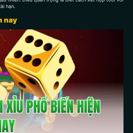
ài hạn.
ện nay