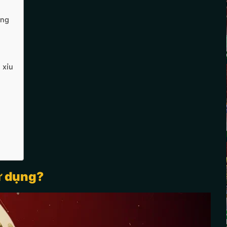
ống
 xỉu
sử dụng?