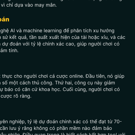
 vì chỉ dựa vào may mắn.
oán
nghệ AI và machine learning để phân tích xu hướng
 sử kết quả, tần suất xuất hiện của tài hoặc xỉu, và các
 dự đoán với tỷ lệ chính xác cao, giúp người chơi có
ảm tính.
ết thực cho người chơi cá cược online. Đầu tiên, nó giúp
on số một cách thủ công. Thứ hai, công cụ này giảm
 dự báo có căn cứ khoa học. Cuối cùng, người chơi có
 cược rõ ràng.
yên nghiệp, tỷ lệ dự đoán chính xác có thể đạt từ 70-
, cần lưu ý rằng không có phần mềm nào đảm bảo
u nhiên. Điều quan trọng là biết cách kết hợp tool với