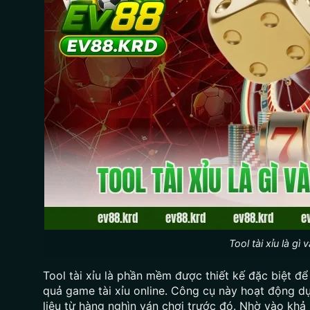
Tool tài xỉu là gì
Tool tài xỉu là phần mềm được thiết kế đặc biệt để
quả game tài xỉu online. Công cụ này hoạt động dự
liệu từ hàng nghìn ván chơi trước đó. Nhờ vào khả