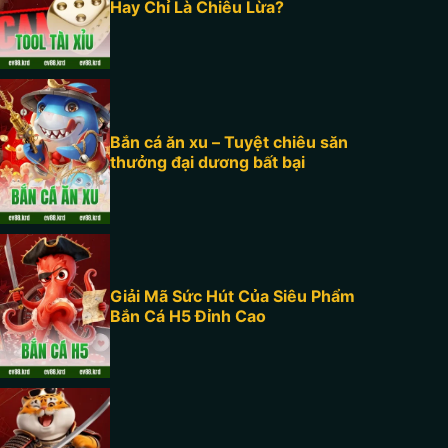
Hay Chỉ Là Chiêu Lừa?
Tool tài xỉu
Bắn cá ăn xu – Tuyệt chiêu săn
thưởng đại dương bất bại
Bắn cá ăn xu
Giải Mã Sức Hút Của Siêu Phẩm
Bắn Cá H5 Đỉnh Cao
Bắn cá H5