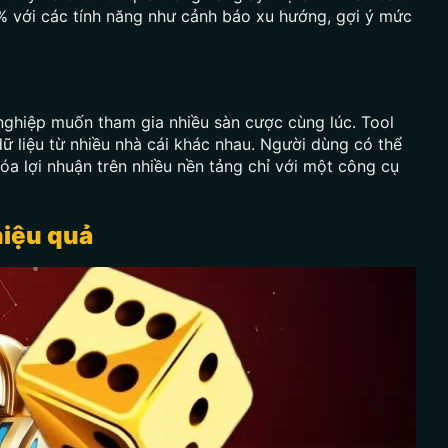
% với các tính năng như cảnh báo xu hướng, gợi ý mức
 nghiệp muốn tham gia nhiều sàn cược cùng lúc. Tool
dữ liệu từ nhiều nhà cái khác nhau. Người dùng có thể
 hóa lợi nhuận trên nhiều nền tảng chỉ với một công cụ
hiệu quả