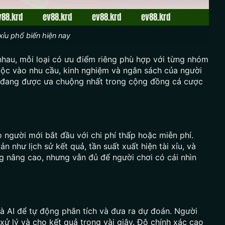
 xỉu phổ biến hiện nay
c nhau, mỗi loại có ưu điểm riêng phù hợp với từng nhóm
uộc vào nhu cầu, kinh nghiệm và ngân sách của người
ềm đang được ưa chuộng nhất trong cộng đồng cá cược
o người mới bắt đầu với chi phí thấp hoặc miễn phí.
 như lịch sử kết quả, tần suất xuất hiện tài xỉu, và
g nâng cao, nhưng vẫn đủ để người chơi có cái nhìn
và AI để tự động phân tích và đưa ra dự đoán. Người
 xử lý và cho kết quả trong vài giây. Độ chính xác cao