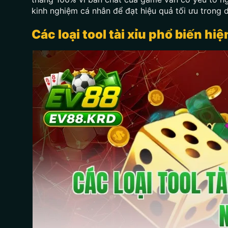
kinh nghiệm cá nhân để đạt hiệu quả tối ưu trong d
Các loại tool tài xỉu phổ biến hi