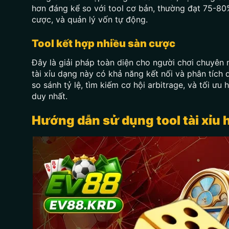
hơn đáng kể so với tool cơ bản, thường đạt 75-80
cược, và quản lý vốn tự động.
Tool kết hợp nhiều sàn cược
Đây là giải pháp toàn diện cho người chơi chuyên
tài xỉu dạng này có khả năng kết nối và phân tích 
so sánh tỷ lệ, tìm kiếm cơ hội arbitrage, và tối ưu
duy nhất.
Hướng dẫn sử dụng tool tài xỉu 