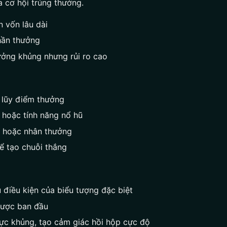
a cơ hội trúng thưởng.
 vốn lâu dài
hần thưởng
ưởng khủng nhưng rủi ro cao
h lũy điểm thưởng
 hoặc tính năng nổ hũ
í hoặc nhân thưởng
ể tạo chuỗi thắng
điều kiện của biểu tượng đặc biệt
cược ban đầu
cực khủng, tạo cảm giác hồi hộp cực độ