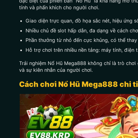
đặc biệt của phiên bản “Nổ Hũ” là khả năng mở thư
tính và phấn khích cho người chơi.
Giao diện trực quan, đồ họa sắc nét, hiệu ứng 
Nhiều chủ đề slot hấp dẫn, đa dạng về cách chơ
Phần thưởng từ nhỏ đến cực khủng, có thể thay 
Hỗ trợ chơi trên nhiều nền tảng: máy tính, điện 
Trải nghiệm Nổ Hũ Mega888 không chỉ là trò chơi gi
và sự kiên nhẫn của người chơi.
Cách chơi Nổ Hũ Mega888 chi ti