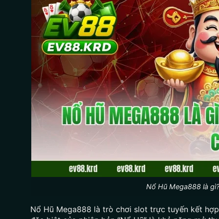
Nổ Hũ Mega888 là gì?
Nổ Hũ Mega888 là trò chơi slot trực tuyến kết hợ