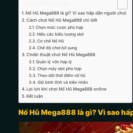
Table of Contents
Nổ Hũ Mega888 là gì? Vì sao hấp dẫn người chơi
Cách chơi Nổ Hũ Mega888 chi tiết
Chọn mức cược phù hợp
Hiểu các biểu tượng slot
Cơ chế Nổ Hũ
Chế độ chơi bổ sung
Chiến thuật chơi Nổ Hũ Mega888
Quản lý vốn hợp lý
Chọn máy slot phù hợp
Theo dõi thời điểm nổ hũ
Giữ bình tĩnh và kiên nhẫn
Lợi ích khi chơi Nổ Hũ Mega888 online
Kết luận
Nổ Hũ Mega888 là gì? Vì sao hấ