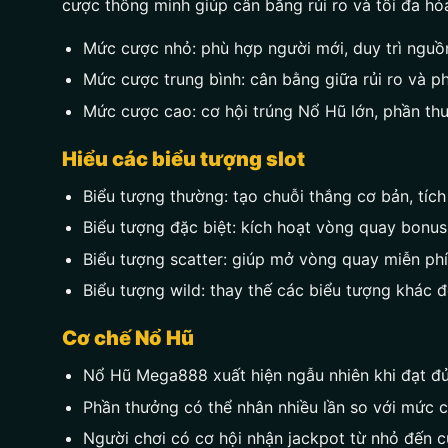
cược thông minh giúp cân bằng rủi ro và tối đa hó
Mức cược nhỏ: phù hợp người mới, duy trì nguồn
Mức cược trung bình: cân bằng giữa rủi ro và p
Mức cược cao: cơ hội trúng Nổ Hũ lớn, phần th
Hiểu các biểu tượng slot
Biểu tượng thường: tạo chuỗi thắng cơ bản, tíc
Biểu tượng đặc biệt: kích hoạt vòng quay bonus
Biểu tượng scatter: giúp mở vòng quay miễn ph
Biểu tượng wild: thay thế các biểu tượng khác đ
Cơ chế Nổ Hũ
Nổ Hũ Mega888 xuất hiện ngẫu nhiên khi đạt đủ 
Phần thưởng có thể nhân nhiều lần so với mức 
Người chơi có cơ hội nhận jackpot từ nhỏ đến 