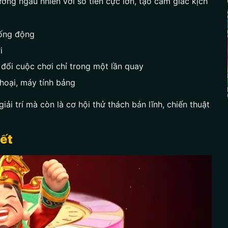
ởng ngẫu nhiên với số tiền cực lớn, tạo cảm giác kịch
sống động
i
đổi cuộc chơi chỉ trong một lần quay
thoại, máy tính bảng
ải trí mà còn là cơ hội thử thách bản lĩnh, chiến thuật
ết